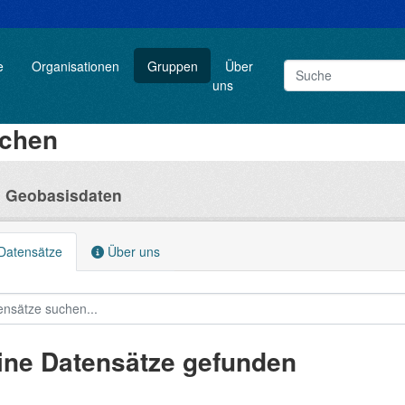
e
Organisationen
Gruppen
Über
uns
rchen
d Geobasisdaten
Datensätze
Über uns
ine Datensätze gefunden