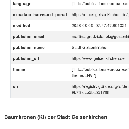
language
["http://publications.europa.eu
metadata_harvested_portal
https://maps.gelsenkirchen.de
modified
2026-08-06T07:47:47.801021+
publisher_email
martina.grudzielanek@gelsenk
publisher_name
Stadt Gelsenkirchen
publisher_url
https://www.gelsenkirchen.de
theme
["http://publications.europa.eu/
theme/ENVI"]
uri
https://registry.gdi-de.org/id
9b73-dcb5bc551788
Baumkronen (KI) der Stadt Gelsenkirchen