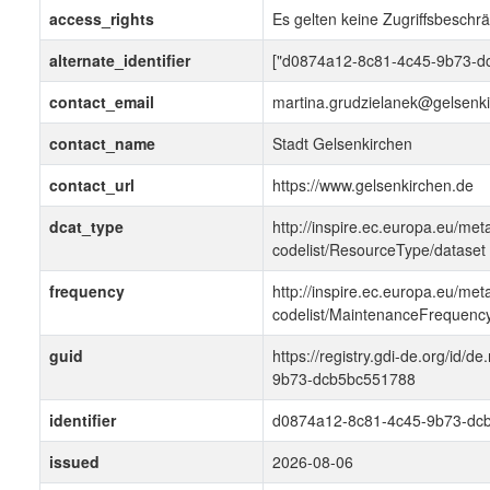
access_rights
Es gelten keine Zugriffsbeschr
alternate_identifier
["d0874a12-8c81-4c45-9b73-d
contact_email
martina.grudzielanek@gelsenk
contact_name
Stadt Gelsenkirchen
contact_url
https://www.gelsenkirchen.de
dcat_type
http://inspire.ec.europa.eu/met
codelist/ResourceType/dataset
frequency
http://inspire.ec.europa.eu/met
codelist/MaintenanceFrequenc
guid
https://registry.gdi-de.org/id
9b73-dcb5bc551788
identifier
d0874a12-8c81-4c45-9b73-dc
issued
2026-08-06