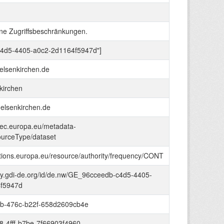
ine Zugriffsbeschränkungen.
c4d5-4405-a0c2-2d1164f5947d"]
lsenkirchen.de
kirchen
gelsenkirchen.de
e.ec.europa.eu/metadata-
ourceType/dataset
cations.europa.eu/resource/authority/frequency/CONT
stry.gdi-de.org/id/de.nw/GE_96cceedb-c4d5-4405-
f5947d
1b-476c-b22f-658d2609cb4e
8-4fff-b7be-7f66903f4960