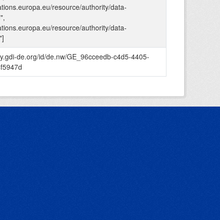
cations.europa.eu/resource/authority/data-
",
cations.europa.eu/resource/authority/data-
]
stry.gdi-de.org/id/de.nw/GE_96cceedb-c4d5-4405-
f5947d