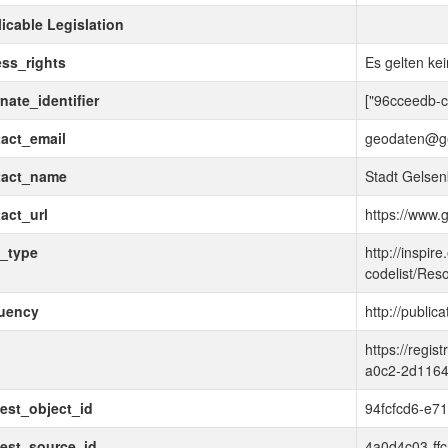
icable Legislation
ss_rights
Es gelten ke
rnate_identifier
["96cceedb-
act_email
geodaten@ge
tact_name
Stadt Gelsen
act_url
https://www.
_type
http://inspir
codelist/Res
quency
http://publi
d
https://regi
a0c2-2d1164
est_object_id
94fcfcd6-e7
est_source_id
4a0d4c03-ffc