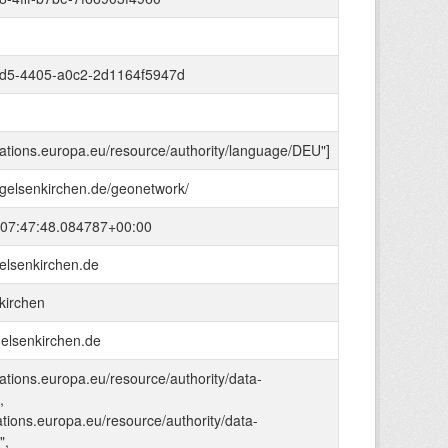
d5-4405-a0c2-2d1164f5947d
ications.europa.eu/resource/authority/language/DEU"]
.gelsenkirchen.de/geonetwork/
07:47:48.084787+00:00
lsenkirchen.de
kirchen
gelsenkirchen.de
ications.europa.eu/resource/authority/data-
,
cations.europa.eu/resource/authority/data-
",