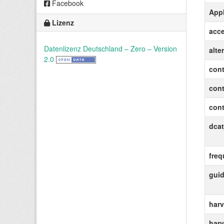
Facebook
Appl
Lizenz
acce
Datenlizenz Deutschland – Zero – Version
alte
2.0
cont
con
cont
dcat
fre
gui
harv
harv