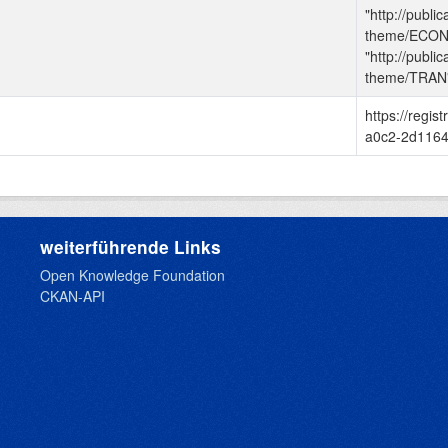
"http://publi
theme/ECON
"http://publi
theme/TRAN"
https://regi
a0c2-2d1164
weiterführende Links
Open Knowledge Foundation
CKAN-API