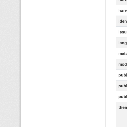
harv
ident
iss
lan
meta
modi
publ
pub
publ
the