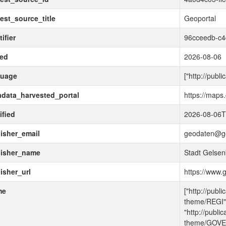
est_source_title
Geoportal
ifier
96cceedb-c4
ued
2026-08-06
guage
["http://publ
data_harvested_portal
https://maps
fied
2026-08-06T
isher_email
geodaten@ge
lisher_name
Stadt Gelsen
isher_url
https://www.
me
["http://publ
theme/REGI"
"http://publi
theme/GOVE